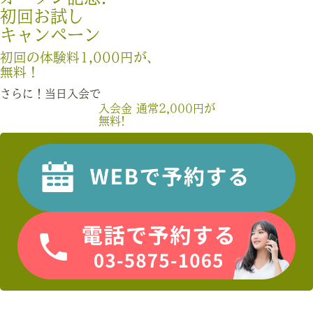
初回お試し
キャンペーン
初回の体験料1,000円が、
無料！
さらに！当日入会で
入会金 通常2,000円が
無料!